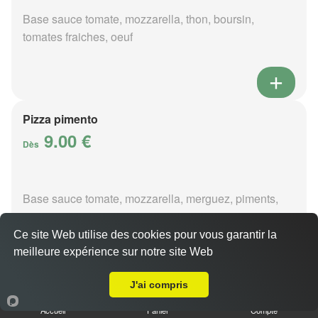
Base sauce tomate, mozzarella, thon, boursin,
tomates fraiches, oeuf
Pizza pimento
9.00 €
Dès
Base sauce tomate, mozzarella, merguez, piments,
oignons
Ce site Web utilise des cookies pour vous garantir la
meilleure expérience sur notre site Web
A Emporter sur Lury-sur-Arnon
J'ai compris
Pizza poivre
Accueil
Panier
Compte