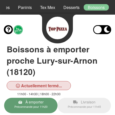
lades
Paninis
Tex Mex
Desserts
Boissons
Boissons à emporter
proche Lury-sur-Arnon
(18120)
Actuellement fermé...
11h00 - 14h30 | 18h00 - 22h30
À emporter
Livraison
Précommande pour 11h20
Précommande pour 11h45