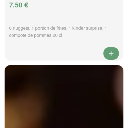
7.50 €
6 nuggets, 1 portion de frites, 1 kinder surprise, 1
compote de pommes 20 cl