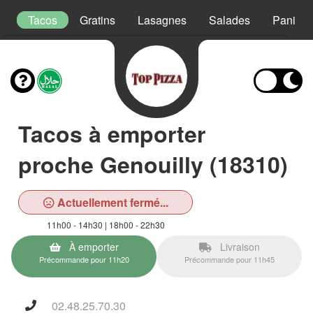
s
Tacos
Gratins
Lasagnes
Salades
Paninis
Tacos à emporter
proche Genouilly (18310)
Actuellement fermé...
11h00 - 14h30 | 18h00 - 22h30
À emporter
Livraison
Précommande pour 11h20
Précommande pour 11h45
02.48.25.70.30