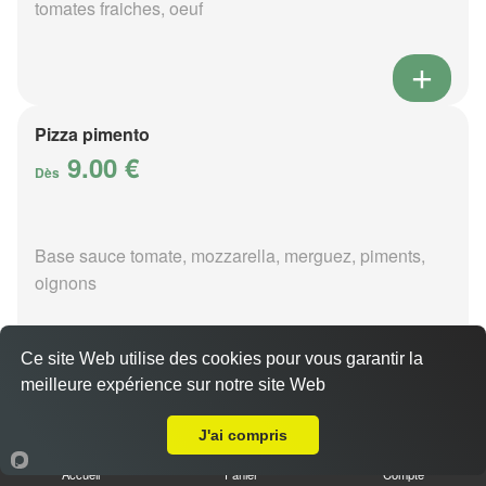
tomates fraiches, oeuf
Pizza pimento
9.00 €
Dès
Base sauce tomate, mozzarella, merguez, piments,
oignons
Ce site Web utilise des cookies pour vous garantir la
meilleure expérience sur notre site Web
A Emporter sur Genouilly
Pizza poivre
9.00 €
J'ai compris
Dès
Accueil
Panier
Compte