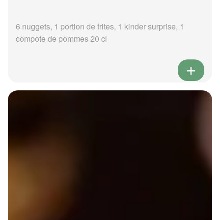
6 nuggets, 1 portion de frites, 1 kinder surprise, 1
compote de pommes 20 cl