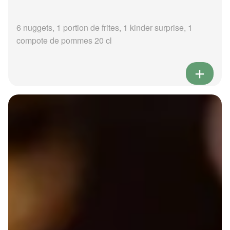
6 nuggets, 1 portion de frites, 1 kinder surprise, 1
compote de pommes 20 cl