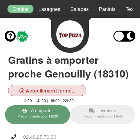
s
Gratins
Lasagnes
Salades
Paninis
Tex M
Gratins à emporter
proche Genouilly (18310)
Actuellement fermé...
11h00 - 14h30 | 18h00 - 22h30
À emporter
Livraison
Précommande pour 11h20
Précommande pour 11h45
02.48.25.70.30