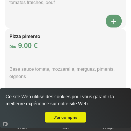
tomates fraiches, oeuf
Pizza pimento
9.00 €
Dès
Base sauce tomate, mozzarella, merguez, piments,
oignons
Ce site Web utilise des cookies pour vous garantir la
meilleure expérience sur notre site Web
A Emporter sur Genouilly
Pizza poivre
9.00 €
J'ai compris
Dès
Accueil
Panier
Compte