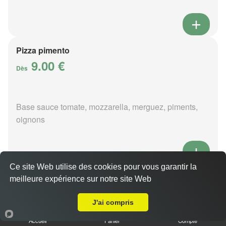
Pizza pimento
9.00 €
Dès
Base sauce tomate, mozzarella, merguez, piments,
oignons
Ce site Web utilise des cookies pour vous garantir la
Pizza poivre
meilleure expérience sur notre site Web
Livraison sur Saint Hilaire de Court
9.00 €
Dès
J'ai compris
Accueil
Panier
Compte