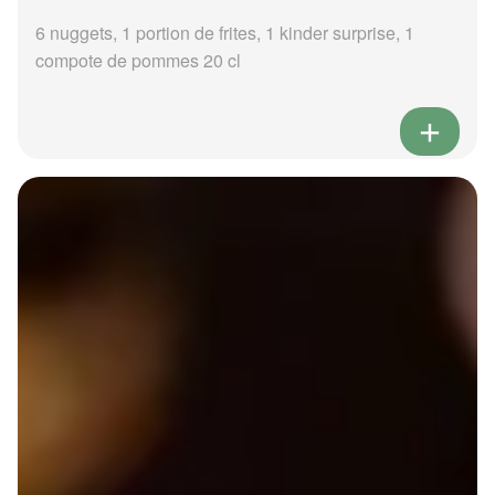
6 nuggets, 1 portion de frites, 1 kinder surprise, 1
compote de pommes 20 cl