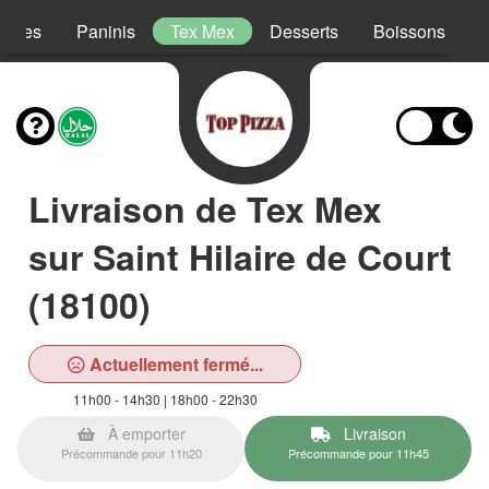
lades
Paninis
Tex Mex
Desserts
Boissons
Livraison de Tex Mex
sur Saint Hilaire de Court
(18100)
Actuellement fermé...
11h00 - 14h30 | 18h00 - 22h30
À emporter
Livraison
Précommande pour 11h20
Précommande pour 11h45