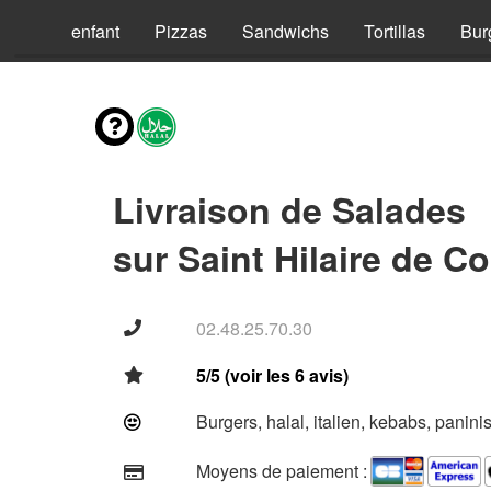
Menus enfant
Pizzas
Sandwichs
Tortillas
Bur
Livraison de Salades
sur Saint Hilaire de Co
02.48.25.70.30
5/5 (voir les 6 avis)
Burgers, halal, italien, kebabs, panini
Moyens de paiement :