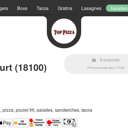
gers
Boxs
Tacos
Gratins
Lasagnes
Salades
À emporter
urt (18100)
Précommande pour 11h20
s, pizza, poulet frit, salades, sandwiches, tacos