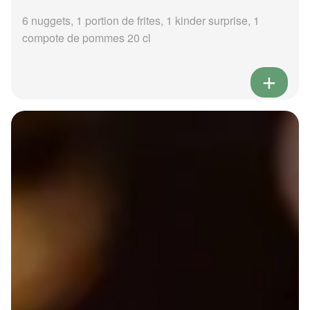
6 nuggets, 1 portion de frites, 1 kinder surprise, 1
compote de pommes 20 cl