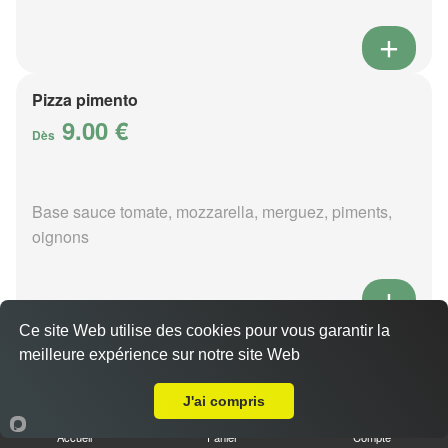
Pizza pimento
9.00 €
Dès
Base sauce tomate, mozzarella, merguez, piments,
oignons
Ce site Web utilise des cookies pour vous garantir la
Pizza poivre
meilleure expérience sur notre site Web
Livraison sur Mehun sur Yèvre
9.00 €
Dès
J'ai compris
Accueil
Panier
Compte