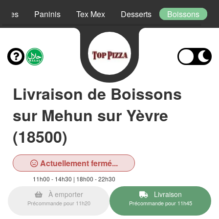
lades
Paninis
Tex Mex
Desserts
Boissons
Livraison de Boissons
sur Mehun sur Yèvre
(18500)
Actuellement fermé...
11h00 - 14h30 | 18h00 - 22h30
À emporter
Livraison
Précommande pour 11h20
Précommande pour 11h45