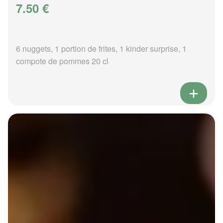
7.50 €
6 nuggets, 1 portion de frites, 1 kinder surprise, 1
compote de pommes 20 cl