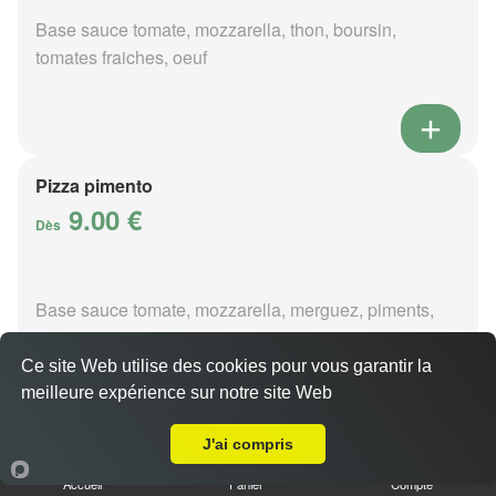
Base sauce tomate, mozzarella, thon, boursin,
tomates fraiches, oeuf
Pizza pimento
9.00 €
Dès
Base sauce tomate, mozzarella, merguez, piments,
oignons
Ce site Web utilise des cookies pour vous garantir la
meilleure expérience sur notre site Web
A Emporter sur Mehun sur Yèvre
J'ai compris
Pizza poivre
Accueil
Panier
Compte