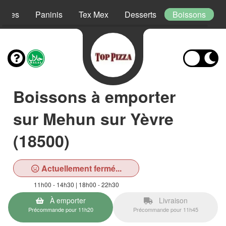
lades
Paninis
Tex Mex
Desserts
Boissons
Boissons à emporter
sur Mehun sur Yèvre
(18500)
Actuellement fermé...
11h00 - 14h30 | 18h00 - 22h30
À emporter
Livraison
Précommande pour 11h20
Précommande pour 11h45