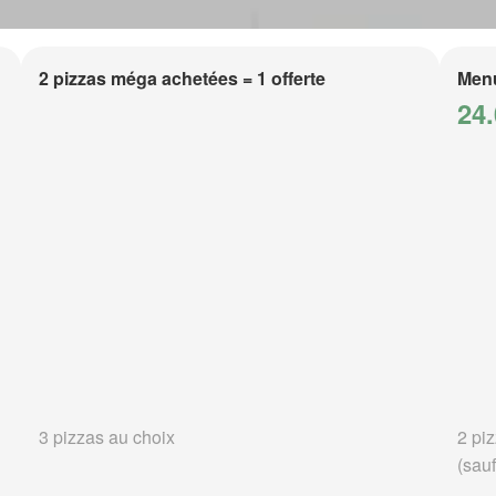
2 pizzas méga achetées = 1 offerte
Men
24.
3 pizzas au choix
2 piz
(sauf