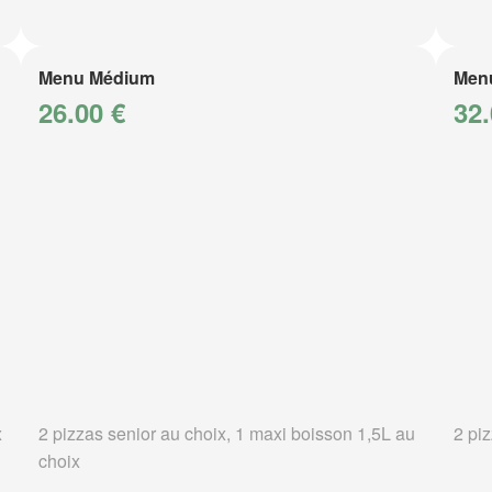
Menu Médium
Men
26.00 €
32.
x
2 pizzas senior au choix, 1 maxi boisson 1,5L au
2 pi
choix