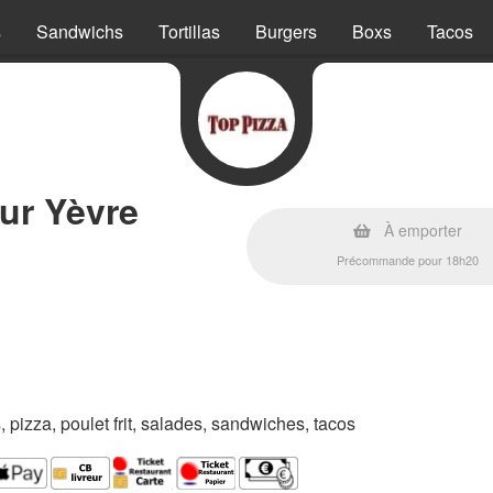
s
Sandwichs
Tortillas
Burgers
Boxs
Tacos
ur Yèvre
À emporter
Précommande pour 18h20
s, pizza, poulet frit, salades, sandwiches, tacos