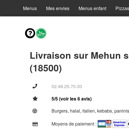
Menus
Mes envies
Menus enfant
Pizza
Livraison sur Mehun s
(18500)
02.48.25.70.30
5/5 (voir les 6 avis)
Burgers, halal, italien, kebabs, panini
Moyens de paiement :