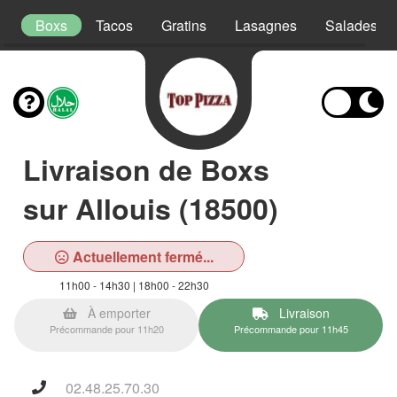
s
Boxs
Tacos
Gratins
Lasagnes
Salades
Livraison de Boxs
sur Allouis (18500)
Actuellement fermé...
11h00 - 14h30 | 18h00 - 22h30
À emporter
Livraison
Précommande pour 11h20
Précommande pour 11h45
02.48.25.70.30