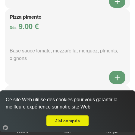
Pizza pimento
9.00 €
Dès
Base sauce tomate, mozzarella, merguez, piments,
oignons
Pizza poivre
9.00 €
Ce site Web utilise des cookies pour vous garantir la
Dès
meilleure expérience sur notre site Web
Livraison sur Allouis
J'ai compris
Base sauce poivre, mozzarella, viande hachée,
Accueil
Panier
Compte
pommes de terre