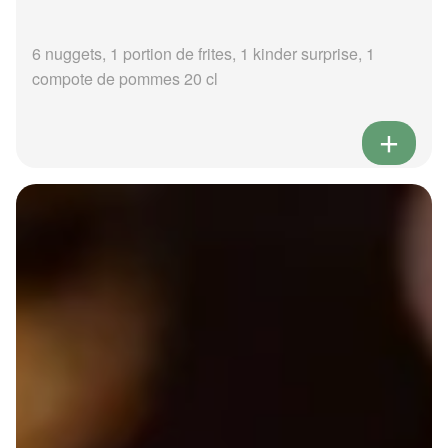
6 nuggets, 1 portion de frites, 1 kinder surprise, 1
compote de pommes 20 cl