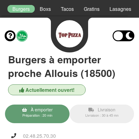
as
Burgers
Boxs
Tacos
Gratins
Lasagnes
Burgers à emporter
proche Allouis (18500)
Actuellement ouvert!
À emporter
Livraison
Préparation : 20 min
Livraison : 30 à 45 mn
02.48.25.70.30