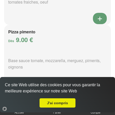
tomates fraiches, oeuf
Pizza pimento
9.00 €
Dès
Base sauce tomate, mozzarella, merguez, piments,
oignons
Ce site Web utilise des cookies pour vous garantir la
meilleure expérience sur notre site Web
A Emporter sur Allouis
Pizza poivre
9.00 €
J'ai compris
Dès
Accueil
Panier
Compte