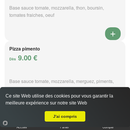
Base sauce tomate, mozzarella, thon, boursin,
tomates fraiches, oeuf
Pizza pimento
9.00 €
Dès
Base sauce tomate, mozzarella, merguez, piments,
oignons
Ce site Web utilise des cookies pour vous garantir la
meilleure expérience sur notre site Web
A Emporter sur Vignoux sur Barangeon
J'ai compris
Pizza poivre
Accueil
Panier
Compte