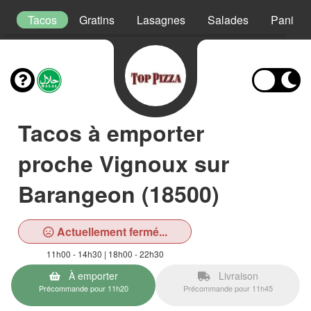
s
Tacos
Gratins
Lasagnes
Salades
Paninis
Tacos à emporter
proche Vignoux sur
Barangeon (18500)
Actuellement fermé...
11h00 - 14h30 | 18h00 - 22h30
À emporter
Livraison
Précommande pour 11h20
Précommande pour 11h45