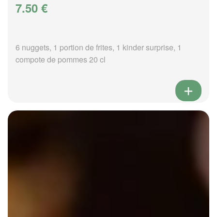
7.50 €
6 nuggets, 1 portion de frites, 1 kinder surprise, 1
compote de pommes 20 cl