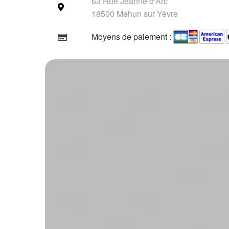
63 Rue Jeanne d'Arc
18500 Mehun sur Yèvre
Moyens de paiement :