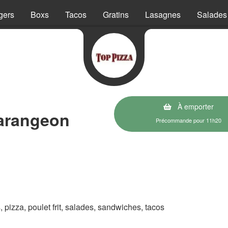
gers
Boxs
Tacos
Gratins
Lasagnes
Salades
À emporter
arangeon
Précommande pour 11h20
s, pizza, poulet frit, salades, sandwiches, tacos