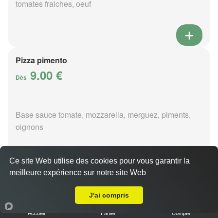
tomates fraiches, oeuf
Pizza pimento
9.00 €
Dès
Base sauce tomate, mozzarella, merguez, piments,
oignons
Ce site Web utilise des cookies pour vous garantir la
meilleure expérience sur notre site Web
A Emporter sur Thenioux
Pizza poivre
9.00 €
J'ai compris
Dès
Accueil
Panier
Compte