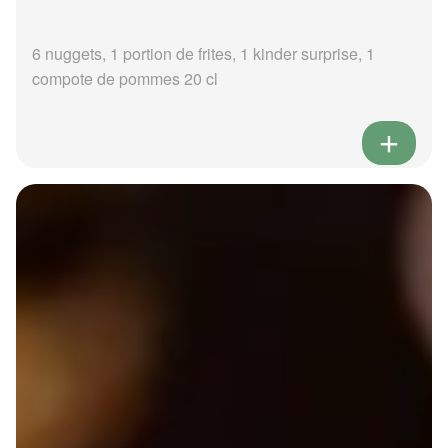
6 nuggets, 1 portion de frites, 1 kinder surprise, 1
compote de pommes 20 cl