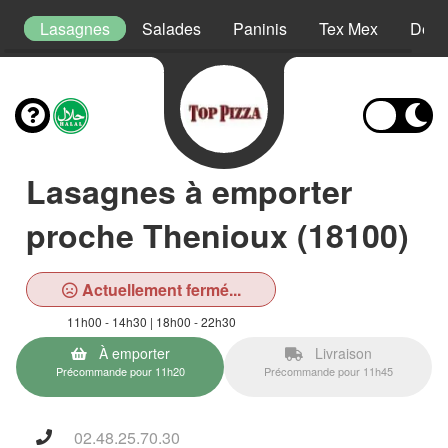
ns
Lasagnes
Salades
Paninis
Tex Mex
Dess
Lasagnes à emporter
proche Thenioux (18100)
Actuellement fermé...
11h00 - 14h30 | 18h00 - 22h30
À emporter
Livraison
Précommande pour 11h20
Précommande pour 11h45
02.48.25.70.30