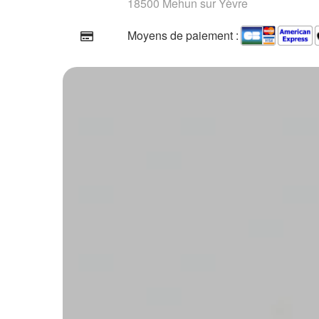
18500 Mehun sur Yèvre
Moyens de paiement :