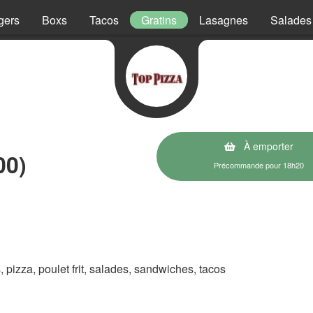
gers
Boxs
Tacos
Gratins
Lasagnes
Salades
À emporter
00)
Précommande pour 18h20
s, pizza, poulet frit, salades, sandwiches, tacos