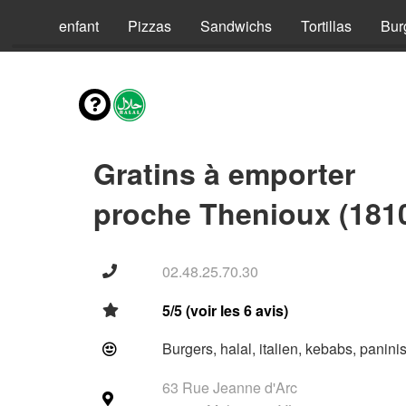
Menus enfant
Pizzas
Sandwichs
Tortillas
Bur
Gratins à emporter
proche Thenioux (181
02.48.25.70.30
5/5 (voir les 6 avis)
Burgers, halal, italien, kebabs, panini
63 Rue Jeanne d'Arc