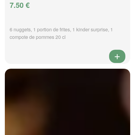
7.50 €
6 nuggets, 1 portion de frites, 1 kinder surprise, 1
compote de pommes 20 cl