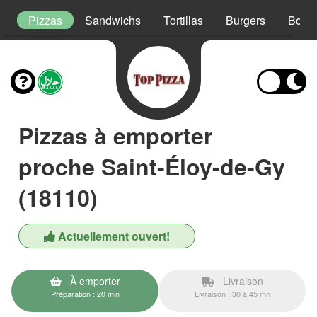
t
Pizzas
Sandwichs
Tortillas
Burgers
Boxs
Pizzas à emporter
proche Saint-Éloy-de-Gy
(18110)
Actuellement ouvert!
À emporter
Livraison
Préparation : 20 min
Livraison : 30 à 45 mn