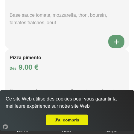
Base sauce tomate, mozzarella, thon, boursin,
tomates fraiches, oeuf
Pizza pimento
9.00 €
Dès
Base sauce tomate, mozzarella, merguez, piments,
oignons
Ce site Web utilise des cookies pour vous garantir la
meilleure expérience sur notre site Web
A Emporter sur Saint-Éloy-de-Gy
J'ai compris
Accueil
Panier
Compte
Pizza poivre