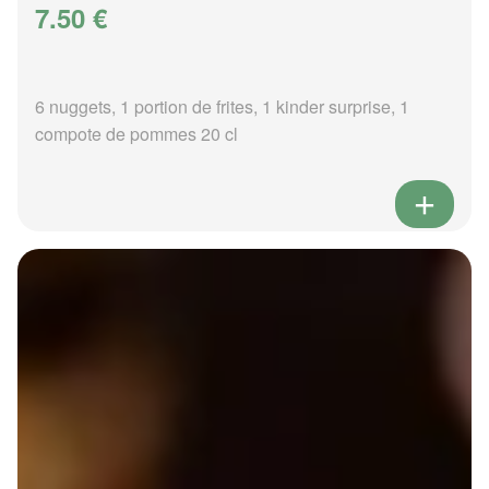
7.50 €
6 nuggets, 1 portion de frites, 1 kinder surprise, 1
compote de pommes 20 cl