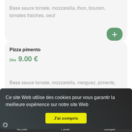
Base sauce tomate, mozzarella, thon, boursin,
tomates fraiches, oeuf
Pizza pimento
9.00 €
Dès
Base sauce tomate, mozzarella, merguez, piments,
oignons
Ce site Web utilise des cookies pour vous garantir la
meilleure expérience sur notre site Web
A Emporter sur Saint-Éloy-de-Gy
J'ai compris
Pizza poivre
Accueil
Panier
Compte