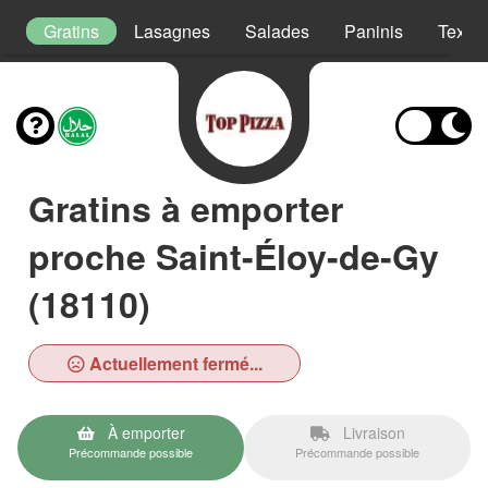
s
Gratins
Lasagnes
Salades
Paninis
Tex M
Gratins à emporter
proche Saint-Éloy-de-Gy
(18110)
Actuellement fermé...
À emporter
Livraison
Précommande possible
Précommande possible