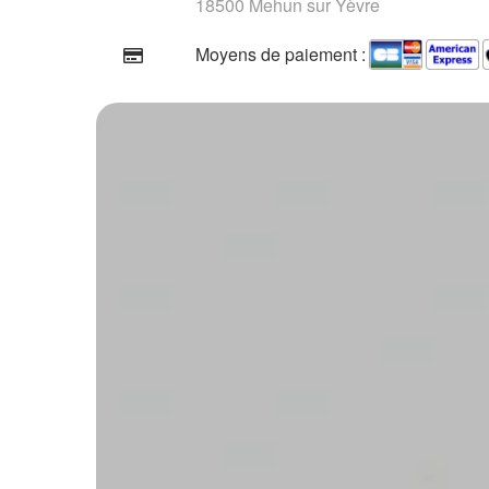
18500 Mehun sur Yèvre
Moyens de paiement :