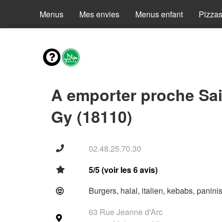
Menus
Mes envies
Menus enfant
Pizza
A emporter proche Sai
Gy (18110)
02.48.25.70.30
5/5 (voir les 6 avis)
Burgers, halal, italien, kebabs, panini
63 Rue Jeanne d'Arc