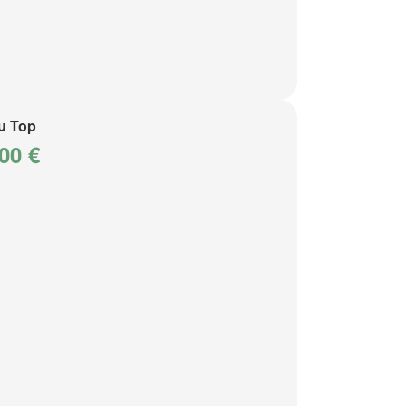
u Top
00 €