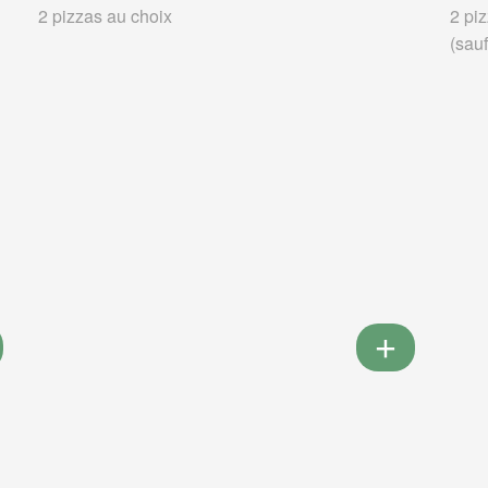
2 pizzas au choix
2 piz
(sauf