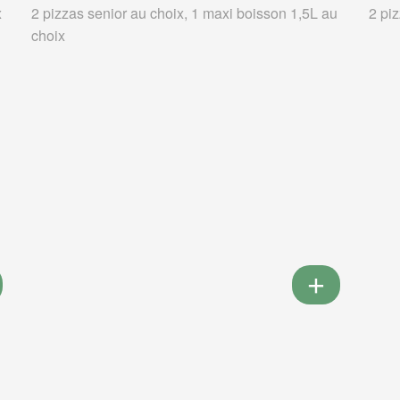
x
2 pizzas senior au choix, 1 maxi boisson 1,5L au
2 pi
choix