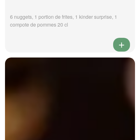
6 nuggets, 1 portion de frites, 1 kinder surprise, 1
compote de pommes 20 cl