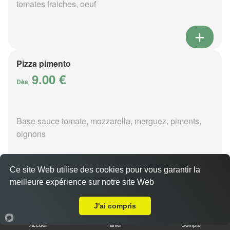
tomates fraiches, oeuf
Pizza pimento
9.00 €
Dès
Base sauce tomate, mozzarella, merguez, piments,
oignons
Ce site Web utilise des cookies pour vous garantir la
meilleure expérience sur notre site Web
A Emporter sur Reuilly
Pizza poivre
9.00 €
J'ai compris
Dès
Accueil
Panier
Compte