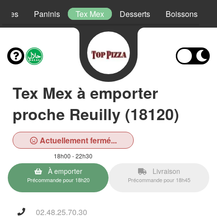
lades
Paninis
Tex Mex
Desserts
Boissons
Tex Mex à emporter
proche Reuilly (18120)
Actuellement fermé...
18h00 - 22h30
À emporter
Livraison
Précommande pour 18h20
Précommande pour 18h45
02.48.25.70.30