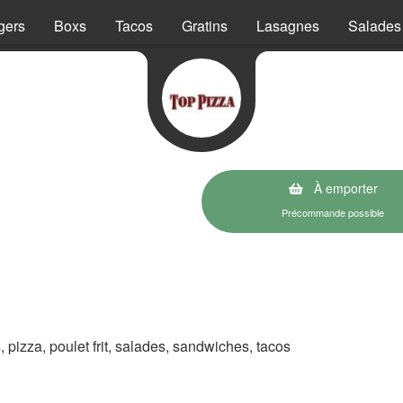
gers
Boxs
Tacos
Gratins
Lasagnes
Salades
À emporter
Précommande possible
s, pizza, poulet frit, salades, sandwiches, tacos