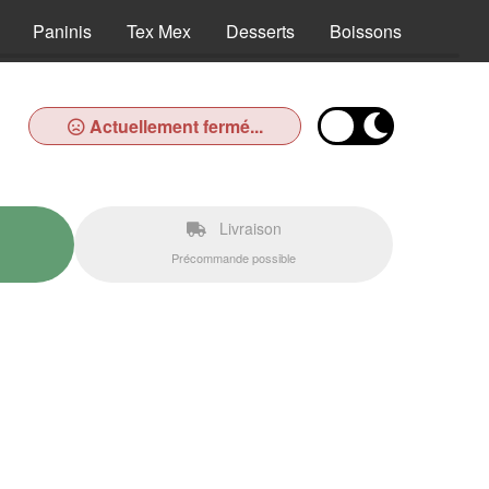
Paninis
Tex Mex
Desserts
Boissons
Actuellement fermé...
Livraison
Précommande possible