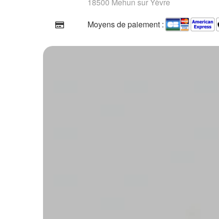
18500 Mehun sur Yèvre
Moyens de paiement :