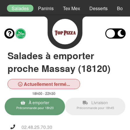
s
Salades
Paninis
Tex Mex
Desserts
Boiss
Salades à emporter
proche Massay (18120)
Actuellement fermé...
18h00 - 22h30
À emporter
Livraison
Précommande pour 18h20
Précommande pour 18h45
02.48.25.70.30