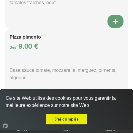
tomates fraiches, oeuf
Pizza pimento
9.00 €
Dès
Base sauce tomate, mozzarella, merguez, piments,
oignons
Ce site Web utilise des cookies pour vous garantir la
meilleure expérience sur notre site Web
A Emporter sur Massay
Pizza poivre
9.00 €
J'ai compris
Dès
Accueil
Panier
Compte