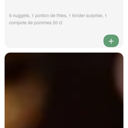
6 nuggets, 1 portion de frites, 1 kinder surprise, 1
compote de pommes 20 cl