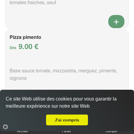
tomates fraiches, oeuf
Pizza pimento
9.00 €
Dès
Base sauce tomate, mozzarella, merguez, piments,
oignons
Ce site Web utilise des cookies pour vous garantir la
meilleure expérience sur notre site Web
A Emporter sur Massay
Pizza poivre
9.00 €
J'ai compris
Dès
Accueil
Panier
Compte