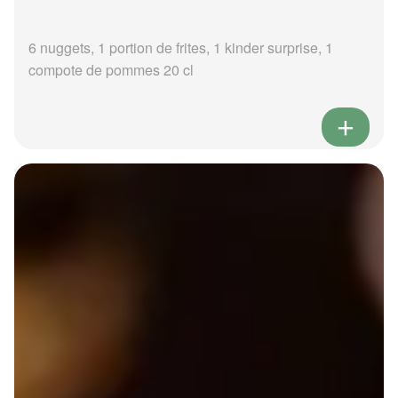
6 nuggets, 1 portion de frites, 1 kinder surprise, 1
compote de pommes 20 cl