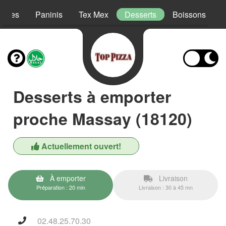
lades
Paninis
Tex Mex
Desserts
Boissons
Desserts à emporter
proche Massay (18120)
Actuellement ouvert!
À emporter
Livraison
Préparation : 20 min
Livraison : 30 à 45 mn
02.48.25.70.30