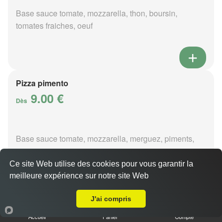
Base sauce tomate, mozzarella, thon, boursin,
tomates fraiches, oeuf
Pizza pimento
9.00 €
Dès
Base sauce tomate, mozzarella, merguez, piments,
oignons
Ce site Web utilise des cookies pour vous garantir la
meilleure expérience sur notre site Web
A Emporter sur Berry-Bouy
J'ai compris
Pizza poivre
Accueil
Panier
Compte