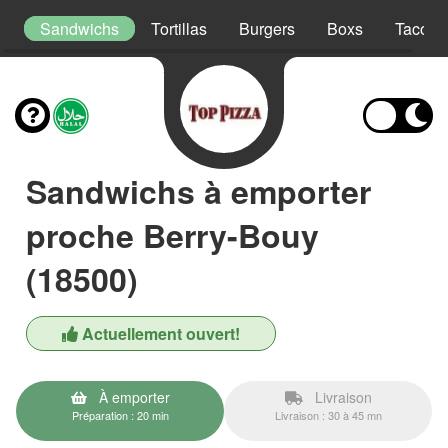
s
Sandwichs
Tortillas
Burgers
Boxs
Tacos
Sandwichs à emporter
proche Berry-Bouy
(18500)
Actuellement ouvert!
À emporter
Livraison
Préparation : 20 min
Livraison : 30 à 45 mn