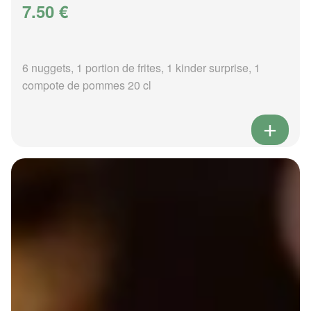
7.50 €
6 nuggets, 1 portion de frites, 1 kinder surprise, 1
compote de pommes 20 cl