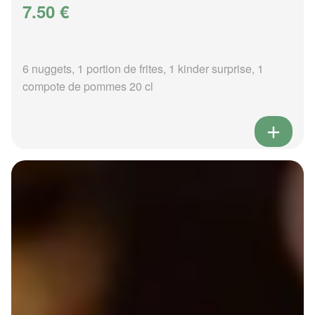
7.50 €
6 nuggets, 1 portion de frites, 1 kinder surprise, 1
compote de pommes 20 cl