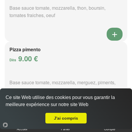
Base sauce tomate, mozzarella, thon, boursin,
tomates fraiches, oeuf
Pizza pimento
9.00 €
Dès
Base sauce tomate, mozzarella, merguez, piments,
oignons
Ce site Web utilise des cookies pour vous garantir la
meilleure expérience sur notre site Web
A Emporter sur Berry-Bouy
J'ai compris
Pizza poivre
Accueil
Panier
Compte