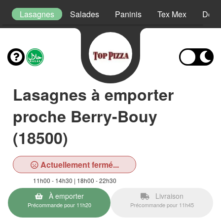
ns
Lasagnes
Salades
Paninis
Tex Mex
Dess
Lasagnes à emporter
proche Berry-Bouy
(18500)
Actuellement fermé...
11h00 - 14h30 | 18h00 - 22h30
À emporter
Livraison
Précommande pour 11h20
Précommande pour 11h45