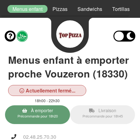
s
Menus enfant
Pizzas
Sandwichs
Tortillas
Menus enfant à emporter
proche Vouzeron (18330)
Actuellement fermé...
18h00 - 22h30
À emporter
Livraison
Précommande pour 18h20
Précommande pour 18h45
02.48.25.70.30