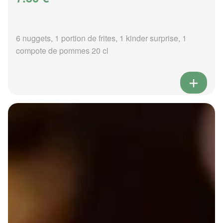
6 nuggets, 1 portion de frites, 1 kinder surprise, 1
compote de pommes 20 cl