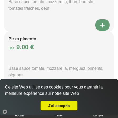
Base sauce tomate, mozzarella, thon, boursin,
tomates fraiches, oeuf
Pizza pimento
9.00 €
Dès
Base sauce tomate, mozzarella, merguez, piments,
oignons
Ce site Web utilise des cookies pour vous garantir la
meilleure expérience sur notre site Web
A Emporter sur Vouzeron
Pizza poivre
J'ai compris
9.00 €
Dès
Accueil
Panier
Compte