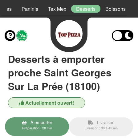
lades
Paninis
Tex Mex
Desserts
Boissons
Desserts à emporter
proche Saint Georges
Sur La Prée (18100)
Actuellement ouvert!
À emporter
Livraison
Préparation : 20 min
Livraison : 30 à 45 mn