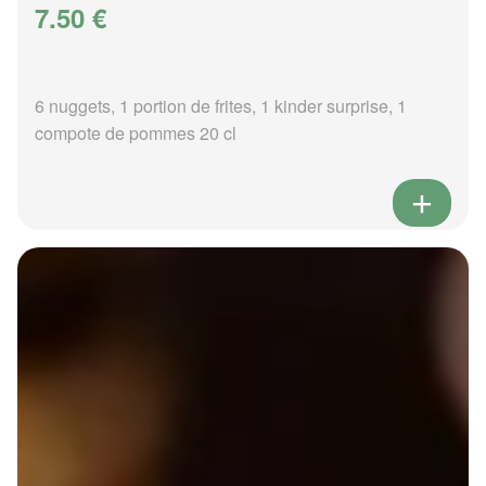
7.50 €
6 nuggets, 1 portion de frites, 1 kinder surprise, 1
compote de pommes 20 cl