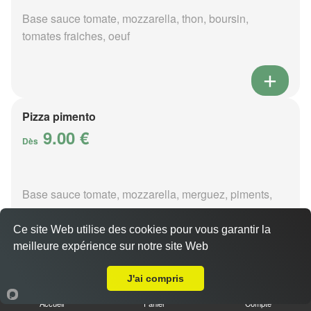
Base sauce tomate, mozzarella, thon, boursin,
tomates fraiches, oeuf
Pizza pimento
9.00 €
Dès
Base sauce tomate, mozzarella, merguez, piments,
oignons
Ce site Web utilise des cookies pour vous garantir la
meilleure expérience sur notre site Web
A Emporter sur Saint Georges Sur La Prée
J'ai compris
Pizza poivre
Accueil
Panier
Compte