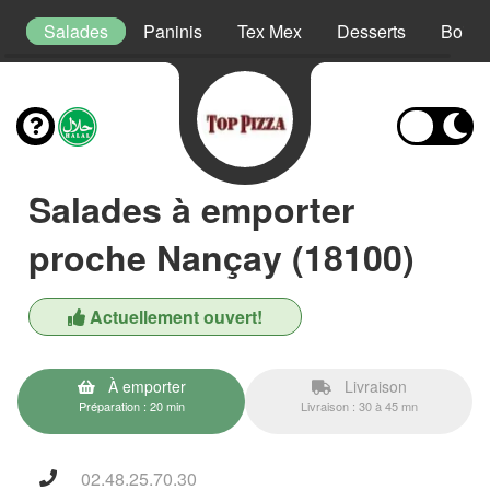
s
Salades
Paninis
Tex Mex
Desserts
Boiss
Salades à emporter
proche Nançay (18100)
Actuellement ouvert!
À emporter
Livraison
Préparation : 20 min
Livraison : 30 à 45 mn
02.48.25.70.30