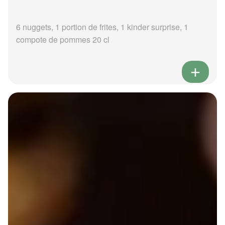
6 nuggets, 1 portion de frites, 1 kinder surprise, 1
compote de pommes 20 cl