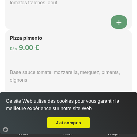
tomates fraiches, oeuf
Pizza pimento
9.00 €
Dès
Base sauce tomate, mozzarella, merguez, piments,
oignons
Ce site Web utilise des cookies pour vous garantir la
meilleure expérience sur notre site Web
A Emporter sur Nançay
Pizza poivre
9.00 €
J'ai compris
Dès
Accueil
Panier
Compte