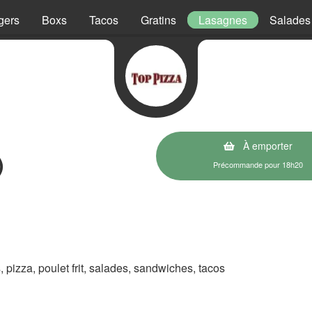
gers
Boxs
Tacos
Gratins
Lasagnes
Salades
À emporter
)
Précommande pour 18h20
s, pizza, poulet frit, salades, sandwiches, tacos