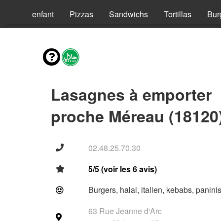
Menus enfant
Pizzas
Sandwichs
Tortillas
Bur
Lasagnes à emporter
proche Méreau (18120
02.48.25.70.30
5/5 (voir les 6 avis)
Burgers, halal, italien, kebabs, panini
63 Rue Jeanne d'Arc