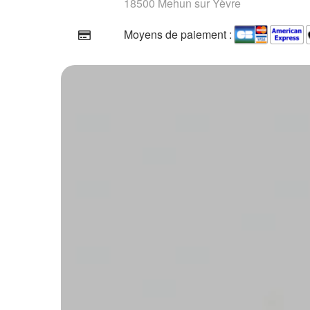
18500 Mehun sur Yèvre
Moyens de paiement :